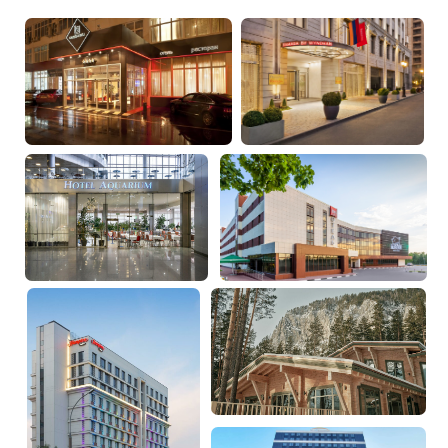
ZONT Hotel Group –
«Лучшая отельная
управляющая компания»
по версии ежегодной
премии Travel Time
Awards
ПУТЕШЕСТВУЙТЕ ВЫГОДНО
ПРЕДЛОЖЕНИЯ