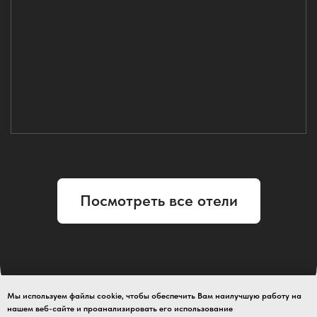
ZONT Hotel G
Отели
Мероприятия
Программа лояльности
О нас
Контакты
© 2012-2026. ООО "ЗОНТ Хотел Групп". Все права защищены
Мы используем файлы cookie, чтобы обеспечить Вам наилучшую работу на
нашем веб-сайте и проанализировать его использование