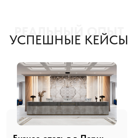
Проведен весь комплекс работ по подготовке
отеля к запуску. В результате чего, между
окончанием строительных работ и приемом
гостей прошел минимальный срок.
В настоящее время отель управляется УК
ZONT HG и продолжает готовиться к запуску
полной инфраструктуры.
Aquarium Crocus
Expo Moscow
Не работал несколько месяцев, не было