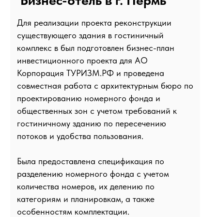
персонала, частично не было оборудования,
белья, расходных материалов, программного
обеспечения
Решение:
перезапущена IT инфраструктура
объекта,
осуществлен подбор персонала и
обучение
произведен полный контрактинг для
возобновления продаж
внедрение стандартов обслуживания
через 3 месяца отель вышел на
показатели до остановки, через 6 месяцев
значительно их превысил.
особенность отеля - спортивная арена 18
тыс кв м, которую удалось загрузить
мероприятиями так, что в дальнейшем за
счет собственных средств арендатора
были была реновирована, добавлена еще
одна спортивная площадка для мини-
футбола