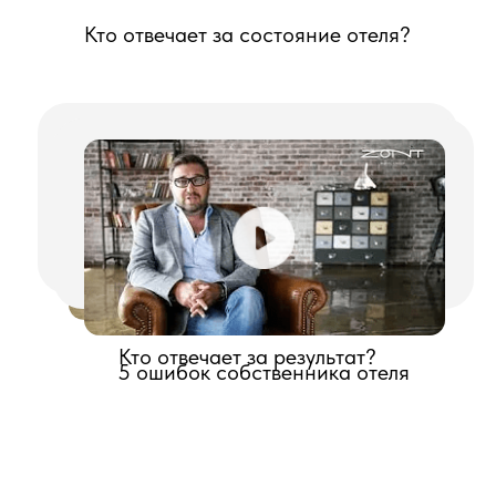
Grand Chalet Altay
Проведен аудит проекта и построенного
объекта, разработаны ТУ для
проектирования всех служебных помещений
(офисы, склады, прачечная, и прочие
помещения, не учтенные в проекте).
В результате аудита удалось спланировать и
организовать необходимые для работы
гостиничного объекта зоны.
Даны рекомендации и характеристики
оборудования для закупки по наполнению
номерного фонда, фитнес- центра, спа-
комплекса, ресторанов и баров, транспорта
(в т.ч. гостевого электротранспорта),
уборочной тех- ники с учетом требований,
предъявляемым к сертификации объектов 5*.
Даны рекомендации по закупке всей IT-
инфраструктуры объекта. Проведена
настройка и запуск всех IT-систем объекта.