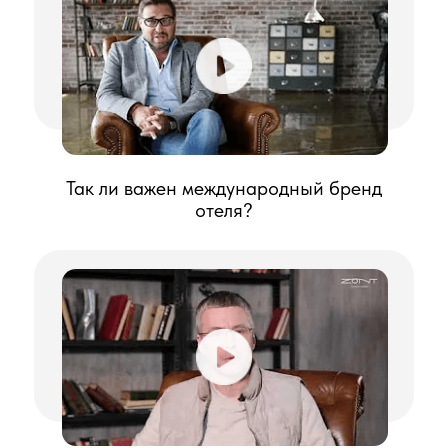
комплекс в был подготовлен бизнес-план
инвестиционного проекта для АО
Корпорация ТУРИЗМ.РФ и проведена
совместная работа с архитектурным бюро по
проектированию номерного фонда и
общественных зон с учетом требований к
гостиничному зданию по пересечению
потоков и удобства пользования.
Была предоставлена спецификация по
разделению номерного фонда с учетом
количества номеров, их делению по
категориям и планировкам, а также
особенностям комплектации.