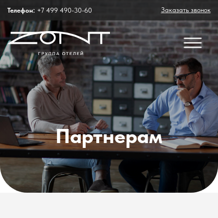
Заказать звонок
Телефон:
+7 499 490-30-60
Партнерам
ДЕРЖИМ КОНТАКТ
ВАС ИНТЕРЕСУЕТ
КОНСАЛТИНГ, АРЕНДА ИЛИ
УПРАВЛЕНИЕ ОТЕЛЕМ?
Оставьте заявку и специалист свяжется с
Вами в ближайшее время