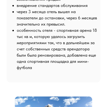
аренду»
Ведомости
Служба бронирования:
+7 499 490-30-60
Заказать звонок
ZONT Hotel G
Отели
Мероприятия
Программа лояльности
О нас
Контакты
© 2012-2026. ООО "ЗОНТ Хотел Групп". Все права защищены