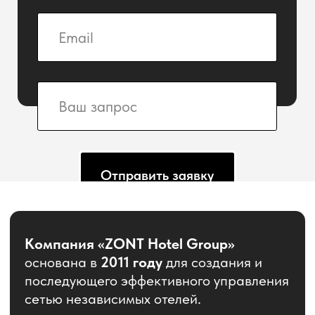
основана в
2011 году
для создания и
последующего эффективного управления
сетью независимых отелей.
На данный момент компания
насчитывает в своем портфеле
20
отелей с общим номерным фондом
более 3000 номеров
.
Основные направления деятельности
:
• Управление отелем
• Поддержка продаж
• Стартап отелей
• Реконструкция отелей и санаториев
• Управление доходностью
• Маркетинговое сопровождение
• Консалтинг
• Внедрение стандартов обслуживания
• Финансовый аудит отеля
• Организация снабжения отеля
• Предпродажная подготовка отеля
• Разработка инвестиционных проектов