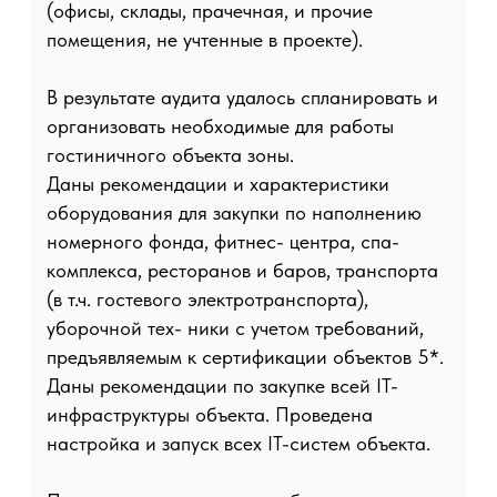
Также были проведены работы по аудиту и
последующей настройке инженерных систем
здания, отрегулированы примыкания окон.
Результатом всего комплекса работ стало
сокращение затрат на содержание здания
почти на 15%. Как результат - увеличение
GOP на 67,4% по сравнению с аналогичным
периодом прошлого года.
ИНФОПОЛЕ
СМИ О НАС