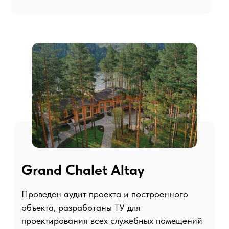
Art-Moscow Hotel
Voykovskaya
Был взят в аренду в январе 2022 года.
За счет организации управления продажами
и подключения отеля к единому центру
бронирования выручка отеля увеличилась на
43%. А за счет оптимизации операционных
процессов, в том числе перераспределения
должностных обязанностей и стоимости
закупок за счет сетевых договоров, затраты
сократились на 7,4% .